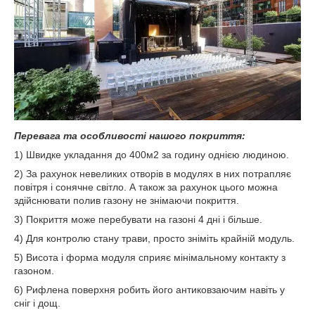
Перевага та особливості нашого покриття:
1) Швидке укладання до 400м
2
за годину однією людиною.
2) За рахунок невеликих отворів в модулях в них потрапляє
повітря і сонячне світло. А також за рахунок цього можна
здійснювати полив газону не знімаючи покриття.
3) Покриття може перебувати на газоні 4 дні і більше.
4) Для контролю стану трави, просто зніміть крайній модуль.
5) Висота і форма модуля сприяє мінімальному контакту з
газоном.
6) Рифлена поверхня робить його антиковзаючим навіть у
сніг і дощ.