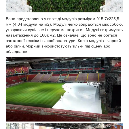
Воно представлено у вигляді модулів розміром 915,7х225,5
мм (4,84 модуля на м
2
). Модулі легко збираються між собою,
утворюючи суцільне і нерухоме покриття. Модулі витримують
навантаження до 160т/м
2
. Це означає, що воно не боїться
вантажної техніки і важкої апаратури. Колір модулів - чорний
або білий. Чорний використовують тільки під сцену або
обладнання.