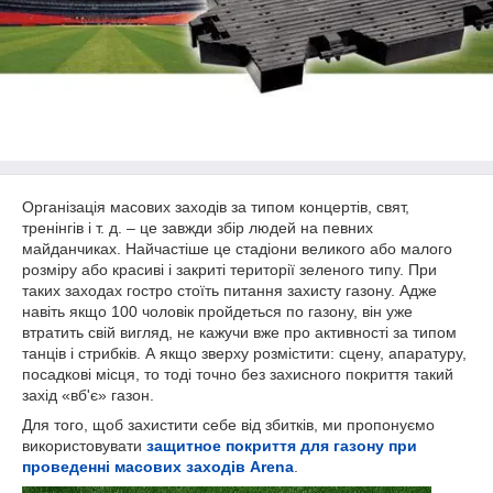
Організація масових заходів за типом концертів, свят,
тренінгів і т. д. – це завжди збір людей на певних
майданчиках. Найчастіше це стадіони великого або малого
розміру або красиві і закриті території зеленого типу. При
таких заходах гостро стоїть питання захисту газону. Адже
навіть якщо 100 чоловік пройдеться по газону, він уже
втратить свій вигляд, не кажучи вже про активності за типом
танців і стрибків. А якщо зверху розмістити: сцену, апаратуру,
посадкові місця, то тоді точно без захисного покриття такий
захід «вб'є» газон.
Для того, щоб захистити себе від збитків, ми пропонуємо
використовувати
з
ащитное покриття для газону при
проведенні масових заходів Arena
.