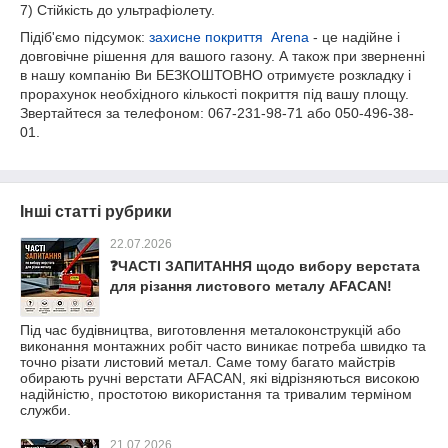
7) Стійкість до ультрафіолету.
Підіб'ємо підсумок:
захисне покриття Arena
- це надійне і
довговічне рішення для вашого газону. А також при зверненні
в нашу компанію Ви БЕЗКОШТОВНО отримуєте розкладку і
прорахунок необхідного кількості покриття під вашу площу.
Звертайтеся за телефоном: 067-231-98-71 або 050-496-38-
01.
Інші статті рубрики
22.07.2026
❓ЧАСТІ ЗАПИТАННЯ щодо вибору верстата
для різання листового металу AFACAN!
Під час будівництва, виготовлення металоконструкцій або
виконання монтажних робіт часто виникає потреба швидко та
точно різати листовий метал. Саме тому багато майстрів
обирають ручні верстати AFACAN, які відрізняються високою
надійністю, простотою використання та тривалим терміном
служби.
21.07.2026