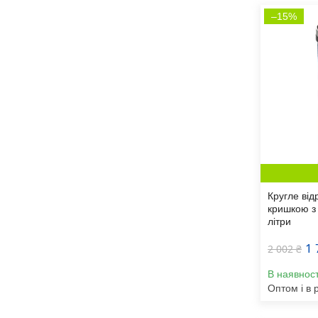
–15%
Кругле від
кришкою з 
літри
1 
2 002 ₴
В наявност
Оптом і в 