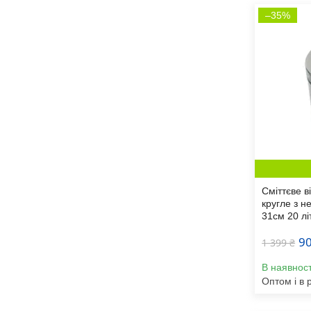
–35%
Сміттєве в
кругле з н
31см 20 лі
90
1 399 ₴
В наявност
Оптом і в 