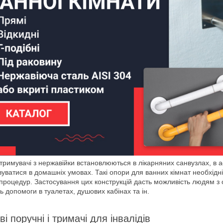
утримувачі з нержавійки встановлюються в лікарняних санвузлах, в 
уватися в домашніх умовах. Такі опори для ванних кімнат необхідні 
их процедур. Застосування цих конструкцій дасть можливість людям
ь допомоги в туалетах, душових кабінах та ін.
і поручні і тримачі для інвалідів