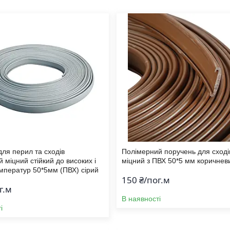
ля перил та сходів
Полімерний поручень для сході
 міцний стійкий до високих і
міцний з ПВХ 50*5 мм коричнев
емператур 50*5мм (ПВХ) сірий
150 ₴/пог.м
г.м
В наявності
і