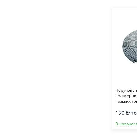
Поручень д
полімерний
низьких т
150 ₴/по
В наявност