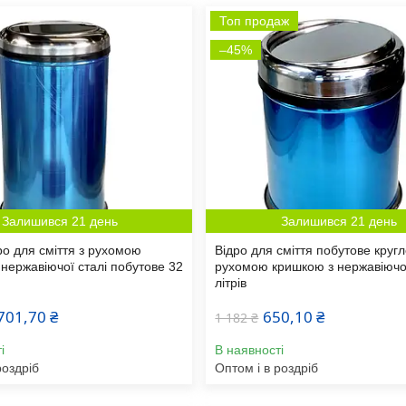
Топ продаж
–45%
Залишився 21 день
Залишився 21 день
ро для сміття з рухомою
Відро для сміття побутове кругл
нержавіючої сталі побутове 32
рухомою кришкою з нержавіючої
літрів
701,70 ₴
650,10 ₴
1 182 ₴
і
В наявності
роздріб
Оптом і в роздріб