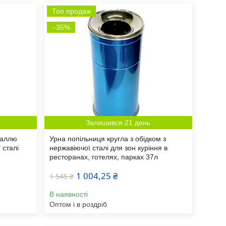
Топ продаж
–35%
Залишився 21 день
даллю
Урна попільниця кругла з обідком з
 сталі
нержавіючої сталі для зон куріння в
ресторанах, готелях, парках 37л
1 004,25 ₴
1 545 ₴
В наявності
Оптом і в роздріб