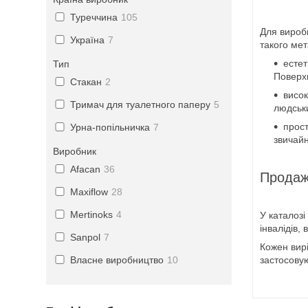
Туреччина
105
Для виробн
Україна
7
такого ме
естет
Тип
Поверхн
Стакан
2
висок
Тримач для туалетного паперу
5
людськи
прост
Урна-попільничка
7
звичайн
Виробник
Afacan
36
Продаж
Maxiflow
28
Mertinoks
4
У каталозі
інвалідів,
Sanpol
7
Кожен вирі
застосовую
Власне виробництво
10