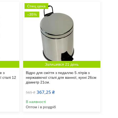
Спец.цена
–35%
Залишився 21 день
е з
Відро для сміття з педаллю 5 літрів з
 сталі 12
нержавіючої сталі для ванної, кухні 26см
діаметр 21см.
367,25 ₴
565 ₴
В наявності
Оптом і в роздріб