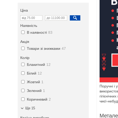
Ціна
Наявність
В наявності
83
Акція
Товари зі знижками
47
Колір
Блакитний
12
Білий
12
Жовтий
1
Поручні і 
Зелений
1
використов
гігієнічн
Коричневий
2
чиєї-небуд
Ще 15
Металев
Країна виробник