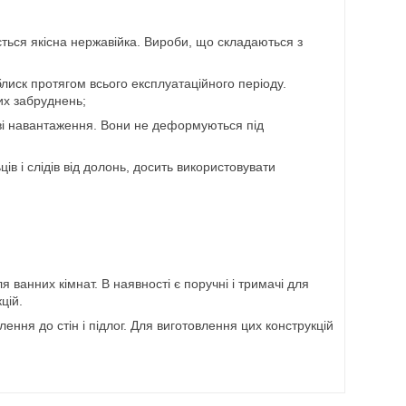
ується якісна нержавійка. Вироби, що складаються з
лиск протягом всього експлуатаційного періоду.
их забруднень;
тєві навантаження. Вони не деформуються під
ців і слідів від долонь, досить використовувати
 ванних кімнат. В наявності є поручні і тримачі для
цій.
ння до стін і підлог. Для виготовлення цих конструкцій