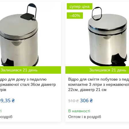
супер ціна
–40%
Залишився 21 день
Залишився 21 день
ідро для дому з педаллю
Відро для сміття побутове з пе
ержавіючої сталі 36см діаметр
компактне 3 літри з нержавіючої
трів
22см, діаметр 21 см
9,35 ₴
306 ₴
510 ₴
і
В наявності
роздріб
Оптом і в роздріб