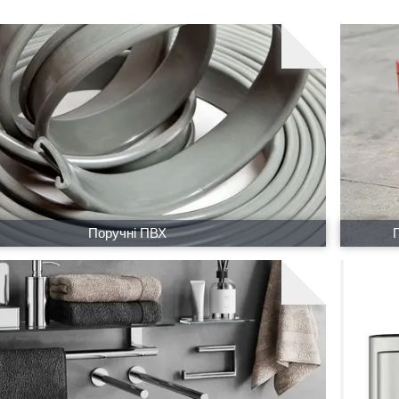
Поручні ПВХ
П