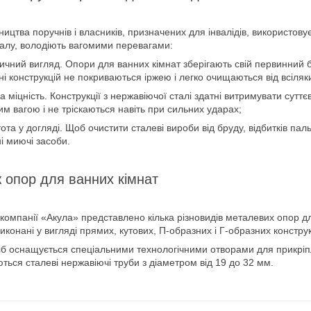
ицтва поручнів і власників, призначених для інвалідів, використов
талу, володіють вагомими перевагами:
ичний вигляд. Опори для ванних кімнат зберігають свій первинний б
і конструкцій не покриваються іржею і легко очищаються від всіляк
а міцність. Конструкції з нержавіючої сталі здатні витримувати сут
м вагою і не тріскаються навіть при сильних ударах;
ота у догляді. Щоб очистити сталеві вироби від бруду, відбитків паль
і миючі засоби.
 опор для ванних кімнат
 компанії «Акула» представлено кілька різновидів металевих опор для
 виконані у вигляді прямих, кутових, П-образних і Г-образних конструк
б оснащується спеціальними технологічними отворами для прикріпле
ться сталеві нержавіючі труби з діаметром від 19 до 32 мм.