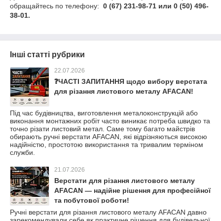
обращайтесь по телефону:
0 (67) 231-98-71 или 0 (50) 496-
38-01.
Інші статті рубрики
22.07.2026
❓ЧАСТІ ЗАПИТАННЯ щодо вибору верстата
для різання листового металу AFACAN!
Під час будівництва, виготовлення металоконструкцій або
виконання монтажних робіт часто виникає потреба швидко та
точно різати листовий метал. Саме тому багато майстрів
обирають ручні верстати AFACAN, які відрізняються високою
надійністю, простотою використання та тривалим терміном
служби.
21.07.2026
Верстати для різання листового металу
AFACAN — надійне рішення для професійної
та побутової роботи!
Ручні верстати для різання листового металу AFACAN давно
зарекомендували себе як практичне рішення для будівельної