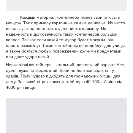
Каждый материал контейнера имеет свои плюсы и
минусы. Так к примеру картонные самые дешёвые. Их часто
используют на почтовых отделениях к примеру. Но,
надежность и долговечность таких контейнеров большой
вопрос. Так как если какой то мусор будет мокрым, они
просто размякнут. Такие контейнеры не подойдут для улицы,
а также бояться любых повреждений колкими предметами
или даже удара ногой.
Нержавіючі контейнери – стильний, довговічний варіант. Але,
дуже і дуже не бюджетний. Вони не боятися води, снігу,
ударів. Тому чудово підходять для громадських місць і для
дому. Зазвичай літрах таких контейнерів 40-100л. А ціна від
4000грн і вище.