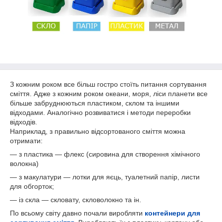
З кожним роком все більш гостро стоїть питання сортування
сміття. Адже з кожним роком океани, моря, ліси планети все
більше забруднюються пластиком, склом та іншими
відходами. Аналогічно розвиватися і методи переробки
відходів.
Наприклад, з правильно відсортованого сміття можна
отримати:
— з пластика — флекс (сировина для створення хімічного
волокна)
— з макулатури — лотки для яєць, туалетний папір, листи
для обгорток;
— із скла — скловату, скловолокно та ін.
По всьому світу давно почали виробляти
контейнери для