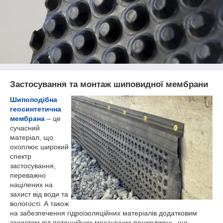
Застосування та монтаж шиповидної мембрани
Шипоподібна
геосинтетична
мембрана
– це
сучасний
матеріал, що
охоплює широкий
спектр
застосування,
переважно
націлених на
захист від води та
вологості. А також
на забезпечення гідроізоляційних матеріалів додатковим
захистом від потенційних механічних пошкоджень, що