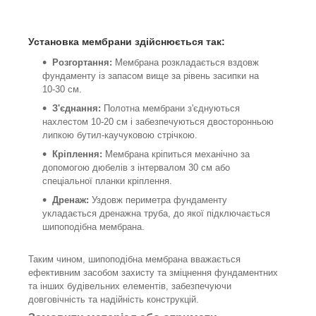
Установка мембрани здійснюється так:
Розгортання:
Мембрана розкладається вздовж
фундаменту із запасом вище за рівень засипки на
10-30 см.
З'єднання:
Полотна мембрани з'єднуються
нахлестом 10-20 см і забезпечуються двосторонньою
липкою бутил-каучуковою стрічкою.
Кріплення:
Мембрана кріпиться механічно за
допомогою дюбелів з інтервалом 30 см або
спеціальної планки кріплення.
Дренаж:
Уздовж периметра фундаменту
укладається дренажна труба, до якої підключається
шипоподібна мембрана.
Таким чином, шипоподібна мембрана вважається
ефективним засобом захисту та зміцнення фундаментних
та інших будівельних елементів, забезпечуючи
довговічність та надійність конструкцій.