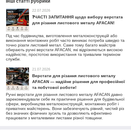
Інші статті рубрики
22.07.2026
❓ЧАСТІ ЗАПИТАННЯ щодо вибору верстата
для різання листового металу AFACAN!
Під час будівництва, виготовлення металоконструкцій або
виконання монтажних робіт часто виникає потреба швидко та
точно різати листовий метал. Саме тому багато майстрів
обирають ручні верстати AFACAN, які відрізняються високою
надійністю, простотою використання та тривалим терміном
служби.
21.07.2026
Верстати для різання листового металу
AFACAN — надійне рішення для професійної
та побутової роботи!
Ручні верстати для різання листового металу AFACAN давно
зарекомендували себе як практичне рішення для будівельної
сфери, виробництва металоконструкцій, монтажних робіт і
приватних майстерень. Вони забезпечують рівний, чистий різ
без значних фізичних зусиль та дозволяють ефективно
працювати з металевими листами різної товщини.