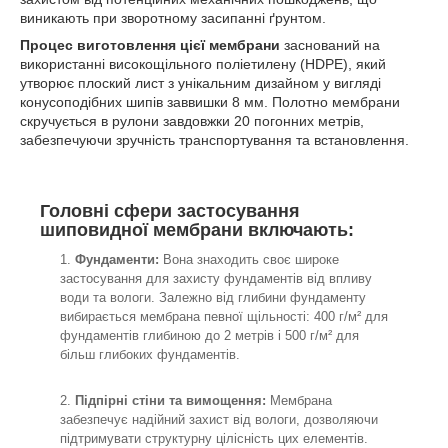
виникають при зворотному засипанні ґрунтом.
Процес виготовлення цієї мембрани
заснований на
використанні високощільного поліетилену (HDPE), який
утворює плоский лист з унікальним дизайном у вигляді
конусоподібних шипів заввишки 8 мм. Полотно мембрани
скручується в рулони завдовжки 20 погонних метрів,
забезпечуючи зручність транспортування та встановлення.
Головні сфери застосування
шиповидної мембрани включають:
Фундаменти:
Вона знаходить своє широке
застосування для захисту фундаментів від впливу
води та вологи. Залежно від глибини фундаменту
вибирається мембрана певної щільності: 400 г/м² для
фундаментів глибиною до 2 метрів і 500 г/м² для
більш глибоких фундаментів.
Підпірні стіни та вимощення:
Мембрана
забезпечує надійний захист від вологи, дозволяючи
підтримувати структурну цілісність цих елементів.