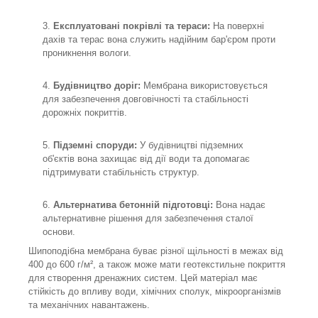
Експлуатовані покрівлі та тераси:
На поверхні
дахів та терас вона служить надійним бар'єром проти
проникнення вологи.
Будівництво доріг:
Мембрана використовується
для забезпечення довговічності та стабільності
дорожніх покриттів.
Підземні споруди:
У будівництві підземних
об'єктів вона захищає від дії води та допомагає
підтримувати стабільність структур.
Альтернатива бетонній підготовці:
Вона надає
альтернативне рішення для забезпечення сталої
основи.
Шипоподібна мембрана буває різної щільності в межах від
400 до 600 г/м², а також може мати геотекстильне покриття
для створення дренажних систем. Цей матеріал має
стійкість до впливу води, хімічних сполук, мікроорганізмів
та механічних навантажень.