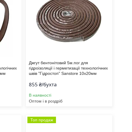
Джгут бентонітовий 5м.пог для
ологічних
гідроізоляції і герметизації технологічних
0мм
швів "Гідростоп" Sanstore 10х20мм
855 ₴/бухта
В наявності
Оптом і в роздріб
Топ продаж