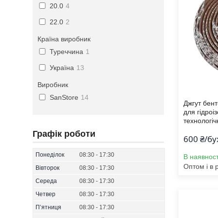
20.0
4
22.0
2
Країна виробник
Туреччина
1
Україна
13
Виробник
SanStore
14
Джгут бент
для гідроіз
технологіч
Графік роботи
600 ₴/бу
Понеділок
08:30
17:30
В наявност
Оптом і в 
Вівторок
08:30
17:30
Середа
08:30
17:30
Четвер
08:30
17:30
Пʼятниця
08:30
17:30