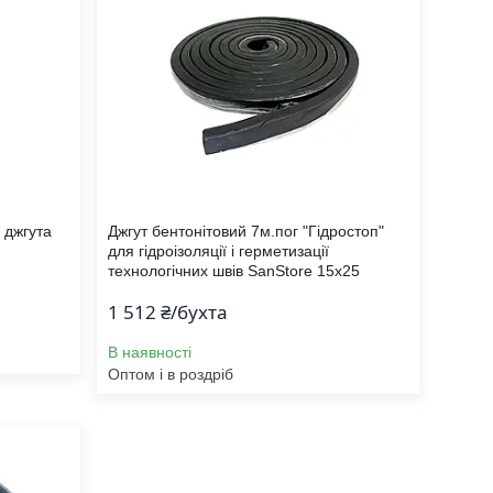
 джгута
Джгут бентонітовий 7м.пог "Гідростоп"
для гідроізоляції і герметизації
технологічних швів SanStore 15х25
1 512 ₴/бухта
В наявності
Оптом і в роздріб