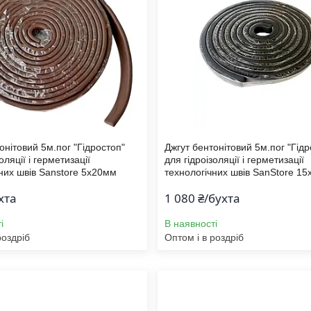
онітовий 5м.пог "Гідростоп"
Джгут бентонітовий 5м.пог "Гідр
оляції і герметизації
для гідроізоляції і герметизації
них швів Sanstore 5х20мм
технологічних швів SanStore 15
хта
1 080 ₴/бухта
і
В наявності
роздріб
Оптом і в роздріб