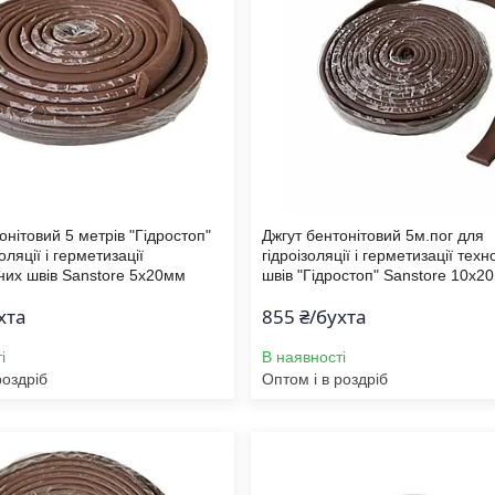
онітовий 5 метрів "Гідростоп"
Джгут бентонітовий 5м.пог для
оляції і герметизації
гідроізоляції і герметизації техн
них швів Sanstore 5х20мм
швів "Гідростоп" Sanstore 10х2
хта
855 ₴/бухта
і
В наявності
роздріб
Оптом і в роздріб