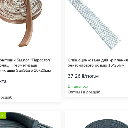
онітовий 5м.пог "Гідростоп"
Сітка оцинкована для кріплення
оляції і герметизації
бентонітового розмір 15*25мм
чних швів SanStore 10х20мм
37,26 ₴/пог.м
хта
В наявності
і
Оптом і в роздріб
роздріб
аж