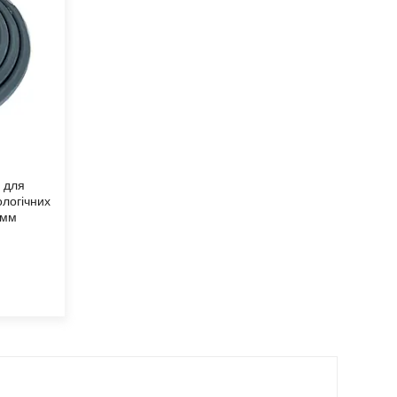
р для
ологічних
0мм