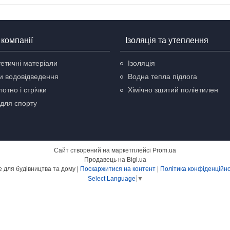
компанії
Ізоляція та утеплення
етичні матеріали
Ізоляція
и водовідведення
Водна тепла підлога
отно і стрічки
Хімічно зшитий поліетилен
для спорту
Сайт створений на маркетплейсі
Prom.ua
Продавець на Bigl.ua
Все для будівництва та дому |
Поскаржитися на контент
|
Політика конфіденційно
Select Language
▼