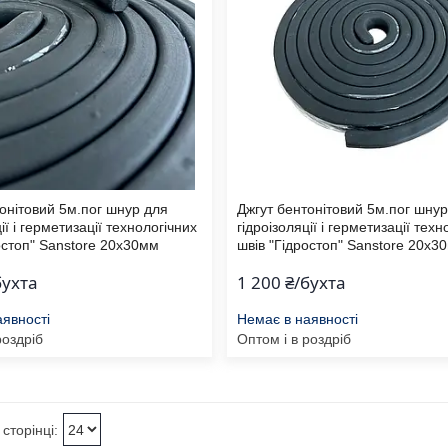
онітовий 5м.пог шнур для
Джгут бентонітовий 5м.пог шну
ії і герметизації технологічних
гідроізоляції і герметизації техн
остоп" Sanstore 20х30мм
швів "Гідростоп" Sanstore 20х3
бухта
1 200 ₴/бухта
аявності
Немає в наявності
роздріб
Оптом і в роздріб