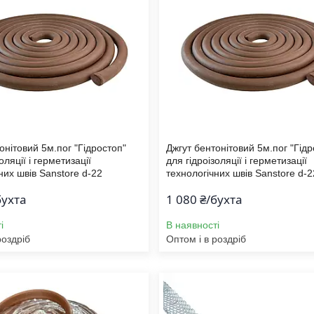
онітовий 5м.пог "Гідростоп"
Джгут бентонітовий 5м.пог "Гідр
оляції і герметизації
для гідроізоляції і герметизації
них швів Sanstore d-22
технологічних швів Sanstore d-2
бухта
1 080 ₴/бухта
і
В наявності
роздріб
Оптом і в роздріб