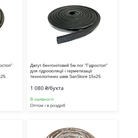
остоп"
Джгут бентонітовий 5м.пог "Гідростоп"
для гідроізоляції і герметизації
х25
технологічних швів SanStore 15х25
1 080 ₴/бухта
В наявності
Оптом і в роздріб