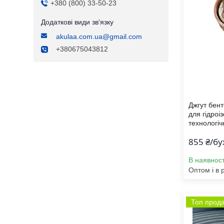
+380 (800) 33-50-23
akulaa.com.ua@gmail.com
+380675043812
Джгут бент
для гідроіз
технологі
855 ₴/бу
В наявност
Оптом і в 
Топ прод