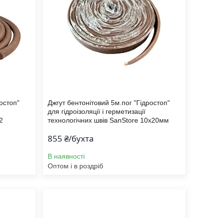
остоп"
Джгут бентонітовий 5м.пог "Гідростоп"
для гідроізоляції і герметизації
2
технологічних швів SanStore 10х20мм
855 ₴/бухта
В наявності
Оптом і в роздріб