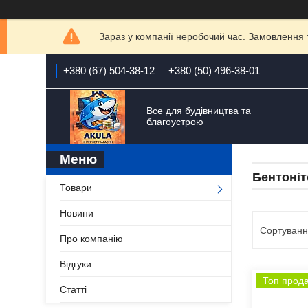
Зараз у компанії неробочий час. Замовлення 
+380 (67) 504-38-12
+380 (50) 496-38-01
Все для будівництва та
благоустрою
Бентоніт
Товари
Новини
Про компанію
Відгуки
Топ прод
Статті