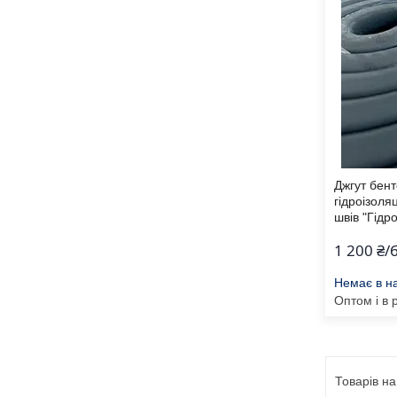
Джгут бент
гідроізоляц
швів "Гідр
1 200 ₴/
Немає в н
Оптом і в 