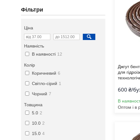
Фільтри
Ціна
Наявність
В наявності
12
Колір
Джгут бент
для гідроіз
Коричневий
6
технологіч
Світло-сірий
1
600 ₴/бу
Чорний
7
В наявност
Товщина
Оптом і в 
5.0
2
10.0
2
15.0
4