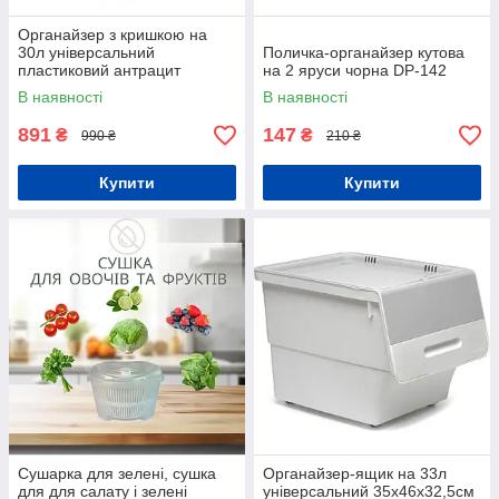
Органайзер з кришкою на
30л універсальний
Поличка-органайзер кутова
пластиковий антрацит
на 2 яруси чорна DP-142
В наявності
В наявності
891
147
₴
₴
990 ₴
210 ₴
Купити
Купити
Сушарка для зелені, сушка
Органайзер-ящик на 33л
для для салату і зелені
універсальний 35х46х32,5см