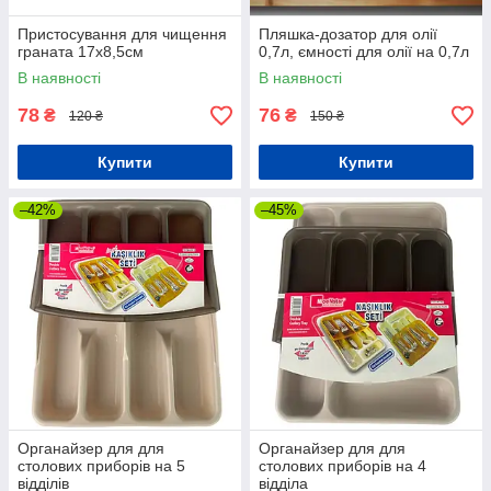
Пристосування для чищення
Пляшка-дозатор для олії
граната 17х8,5см
0,7л, ємності для олії на 0,7л
В наявності
В наявності
78
76
₴
₴
120 ₴
150 ₴
Купити
Купити
–42%
–45%
Органайзер для для
Органайзер для для
столових приборів на 5
столових приборів на 4
відділів
відділа