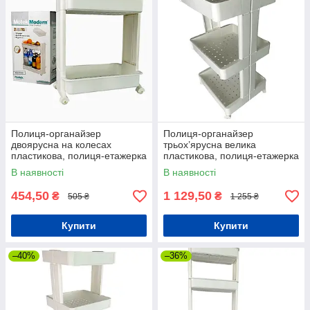
Полиця-органайзер
Полиця-органайзер
двоярусна на колесах
трьох’ярусна велика
пластикова, полиця-етажерка
пластикова, полиця-етажерка
підлогова
підлогова на три яруси
В наявності
В наявності
454,50
1 129,50
₴
₴
505 ₴
1 255 ₴
Купити
Купити
–40%
–36%