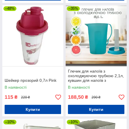
–48%
–35%
Глечик для напоїв з
охолоджуючою трубкою 2,1л,
Шейкер прозорий 0,7л Pink
кувшин для напоїв з
охолоджуючою трубкою 2,1л
В наявності
В наявності
115
188,50
₴
₴
220 ₴
290 ₴
Купити
Купити
–10%
–10%