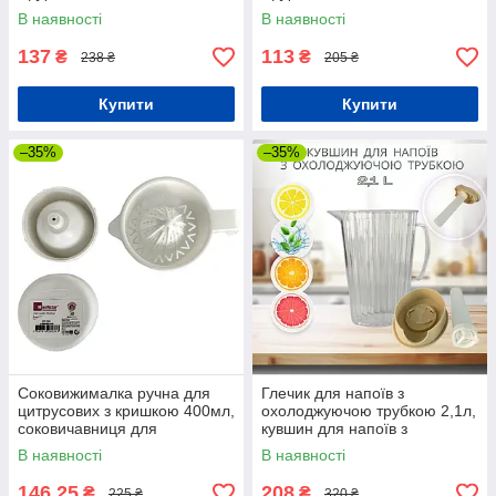
В наявності
В наявності
137
113
₴
₴
238 ₴
205 ₴
Купити
Купити
–35%
–35%
Соковижималка ручна для
Глечик для напоїв з
цитрусових з кришкою 400мл,
охолоджуючою трубкою 2,1л,
соковичавниця для
кувшин для напоїв з
цитрусових, цитрус-пресс
охолоджуючою трубкою 2,1л
В наявності
В наявності
400мл
146,25
208
₴
₴
225 ₴
320 ₴