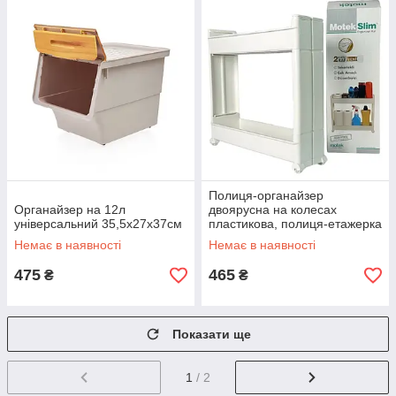
Полиця-органайзер
Органайзер на 12л
двоярусна на колесах
універсальний 35,5x27x37см
пластикова, полиця-етажерка
підлогова
Немає в наявності
Немає в наявності
475
465
₴
₴
Показати ще
1
/ 2