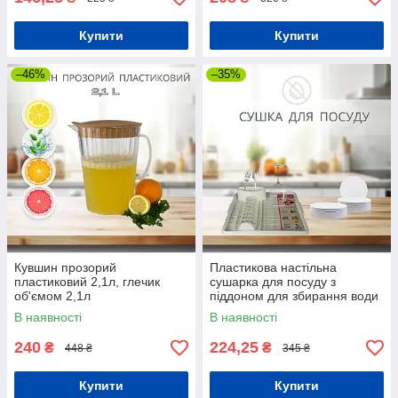
Купити
Купити
–46%
–35%
Кувшин прозорий
Пластикова настільна
пластиковий 2,1л, глечик
сушарка для посуду з
об'ємом 2,1л
піддоном для збирання води
В наявності
В наявності
240
224,25
₴
₴
448 ₴
345 ₴
Купити
Купити