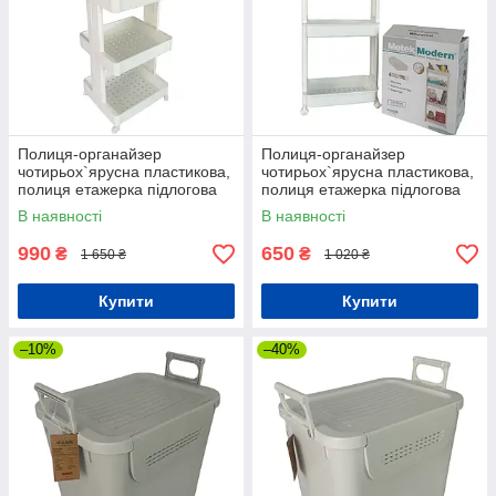
Полиця-органайзер
Полиця-органайзер
чотирьох`ярусна пластикова,
чотирьох`ярусна пластикова,
полиця етажерка підлогова
полиця етажерка підлогова
на чотири яруси
на чотири яруси
В наявності
В наявності
990
650
₴
₴
1 650 ₴
1 020 ₴
Купити
Купити
–10%
–40%