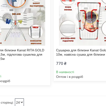
ля білизни Kanat RITA GOLD
Сушарка для білизни Kanat Gol
,5м, підлогова сушилка для
10м, навісна сушка для білизни
,5м
770 ₴
В наявності
і
Оптом і в роздріб
роздріб