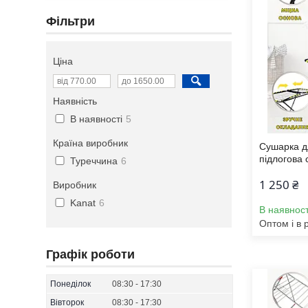
Фільтри
Ціна
Наявність
В наявності
5
Країна виробник
Сушарка дл
підлогова 
Туреччина
6
1 250 ₴
Виробник
Kanat
6
В наявност
Оптом і в 
Графік роботи
Понеділок
08:30
17:30
Вівторок
08:30
17:30