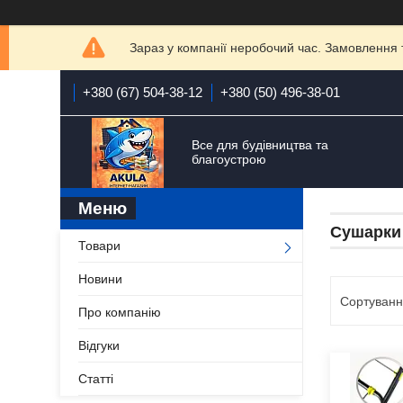
Зараз у компанії неробочий час. Замовлення 
+380 (67) 504-38-12
+380 (50) 496-38-01
Все для будівництва та
благоустрою
Сушарки 
Товари
Новини
Про компанію
Відгуки
Статті