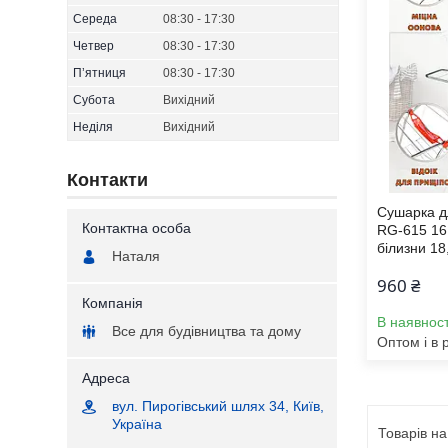
Середа
08:30
17:30
Четвер
08:30
17:30
Пʼятниця
08:30
17:30
Субота
Вихідний
Неділя
Вихідний
Контакти
Сушарка д
RG-615 16
білизни 18
Наталя
960 ₴
В наявност
Все для будівництва та дому
Оптом і в 
вул. Пирогівський шлях 34, Київ,
Україна