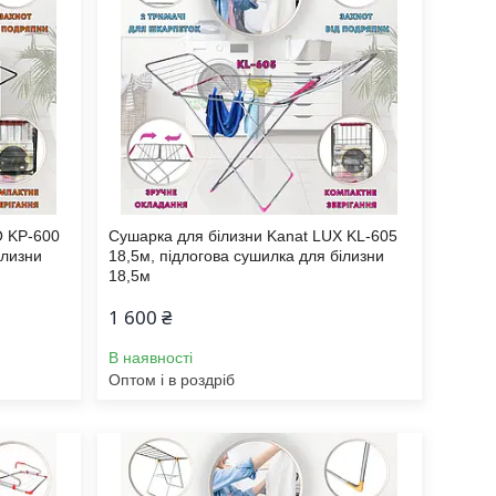
O KP-600
Сушарка для білизни Kanat LUX KL-605
ілизни
18,5м, підлогова сушилка для білизни
18,5м
1 600 ₴
В наявності
Оптом і в роздріб