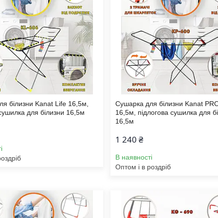
я білизни Kanat Life 16,5м,
Сушарка для білизни Kanat PR
сушилка для білизни 16,5м
16,5м, підлогова сушилка для б
16,5м
1 240 ₴
і
В наявності
роздріб
Оптом і в роздріб