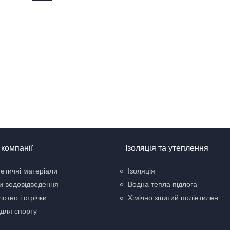
компанії
Ізоляція та утеплення
етичні матеріали
Ізоляція
и водовідведення
Водна тепла підлога
отно і стрічки
Хімічно зшитий поліетилен
для спорту