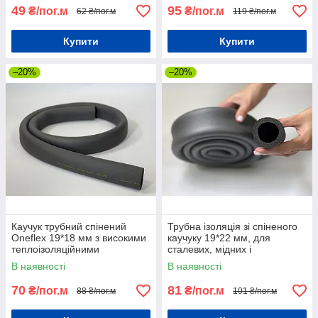
49
95
₴/пог.м
₴/пог.м
62 ₴/пог.м
119 ₴/пог.м
Купити
Купити
–20%
–20%
Каучук трубний спінений
Трубна ізоляція зі спіненого
Oneflex 19*18 мм з високими
каучуку 19*22 мм, для
теплоізоляційними
сталевих, мідних і
властивостями
пластмасових труб
В наявності
В наявності
70
81
₴/пог.м
₴/пог.м
88 ₴/пог.м
101 ₴/пог.м