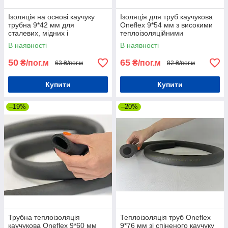
Ізоляція на основі каучуку
Ізоляція для труб каучукова
трубна 9*42 мм для
Oneflex 9*54 мм з високими
сталевих, мідних і
теплоізоляційними
пластмасових труб
властивостями
В наявності
В наявності
50
65
₴/пог.м
₴/пог.м
63 ₴/пог.м
82 ₴/пог.м
Купити
Купити
–19%
–20%
Трубна теплоізоляція
Теплоізоляція труб Oneflex
каучукова Oneflex 9*60 мм
9*76 мм зі спіненого каучуку