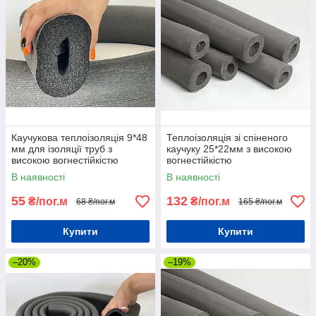
Каучукова теплоізоляція 9*48
Теплоізоляція зі спіненого
мм для ізоляції труб з
каучуку 25*22мм з високою
високою вогнестійкістю
вогнестійкістю
В наявності
В наявності
55
132
₴/пог.м
₴/пог.м
68 ₴/пог.м
165 ₴/пог.м
Купити
Купити
–20%
–19%