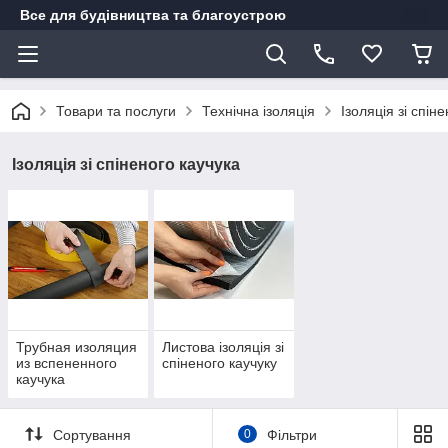
Все для будівництва та благоустрою
Товари та послуги
Технічна ізоляція
Ізоляція зі спін
Ізоляція зі спіненого каучука
Трубная изоляция
Листова ізоляція зі
из вспененного
спіненого каучуку
каучука
Сортування
0
Фільтри