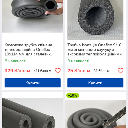
Каучукова трубка спінена
Трубна ізоляція Oneflex 9*10
теплоізоляційна Oneflex
мм зі спіненого каучуку з
19х114 мм для сталевих,
високими теплоізоляційними
мідних і пластмасових труб
властивостями
В наявності
В наявності
329
25
₴/пог.м
₴/пог.м
411 ₴/пог.м
31 ₴/пог.м
Купити
Купити
–18%