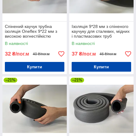
Спінений каучук трубна
Ізоляція 9*28 мм з спіненого
ізоляція Oneflex 9*22 мм з
каучуку для сталевих, мідних
високою вогнестійкістю
і пластмасових труб
В наявності
В наявності
32
37
₴/пог.м
₴/пог.м
40 ₴/пог.м
46 ₴/пог.м
Купити
Купити
–21%
–21%