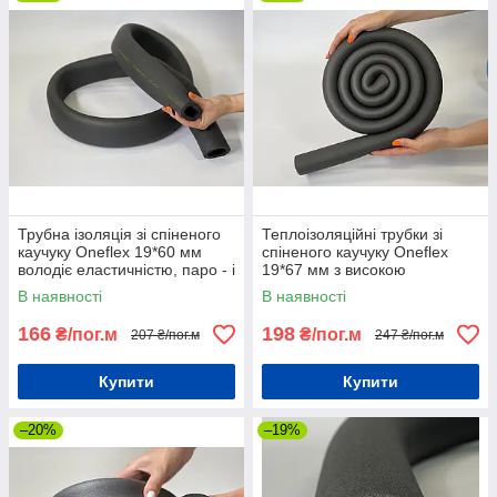
Трубна ізоляція зі спіненого
Теплоізоляційні трубки зі
каучуку Oneflex 19*60 мм
спіненого каучуку Oneflex
володіє еластичністю, паро - і
19*67 мм з високою
водонепроникністю
вогнестійкістю
В наявності
В наявності
166
198
₴/пог.м
₴/пог.м
207 ₴/пог.м
247 ₴/пог.м
Купити
Купити
–20%
–19%