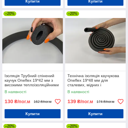
Купити
Купити
–20%
–20%
Ізоляція Трубний спінений
Технічна ізоляція каучукова
каучук Oneflex 19*42 мм з
Oneflex 19*48 мм для
високими теплоізоляційними
сталевих, мідних і
властивостями
пластмасових труб
В наявності
В наявності
130
139
₴/пог.м
₴/пог.м
162 ₴/пог.м
174 ₴/пог.м
Купити
Купити
–20%
–20%