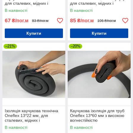
для сталевих, мідних і
для сталевих, мідних і
пластмасових труб
пластмасових труб
В наявності
В наявності
67
85
₴/пог.м
₴/пог.м
83 ₴/пог.м
106 ₴/пог.м
Купити
Купити
–21%
–20%
Ізоляція каучукова технічна
Каучукова ізоляція для труб
Oneflex 13*22 мм, для
Oneflex 13*60 мм з високою
сталевих, мідних і
вогнестійкістю
пластмасових труб
В наявності
В наявності