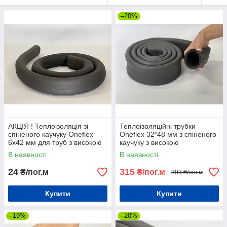
–20%
АКЦІЯ ! Теплоізоляція зі
Теплоізоляційні трубки
спіненого каучуку Oneflex
Oneflex 32*48 мм з спіненого
6х42 мм для труб з високою
каучуку з високою
вологостійкістю
вологостійкістю
В наявності
В наявності
24
315
₴/пог.м
₴/пог.м
393 ₴/пог.м
Купити
Купити
–19%
–20%