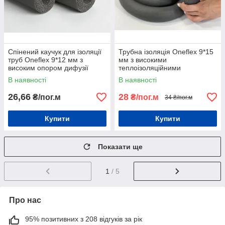
Спінений каучук для ізоляції
Трубна ізоляція Oneflex 9*15
труб Oneflex 9*12 мм з
мм з високими
високим опором дифузії
теплоізоляційними
водяної пари
властивостями
В наявності
В наявності
26,66
28
₴/пог.м
₴/пог.м
34 ₴/пог.м
Купити
Купити
Показати ще
1
/ 5
Про нас
95% позитивних з 208 відгуків за рік