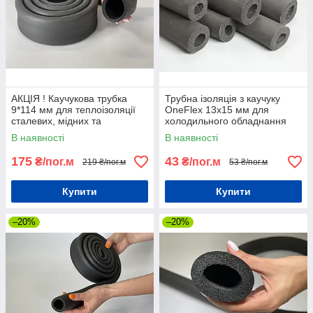
АКЦІЯ ! Каучукова трубка
Трубна ізоляція з каучуку
9*114 мм для теплоізоляції
OneFlex 13х15 мм для
сталевих, мідних та
холодильного обладнання
пластмасових труб.
В наявності
В наявності
175
43
₴/пог.м
₴/пог.м
219 ₴/пог.м
53 ₴/пог.м
Купити
Купити
–20%
–20%