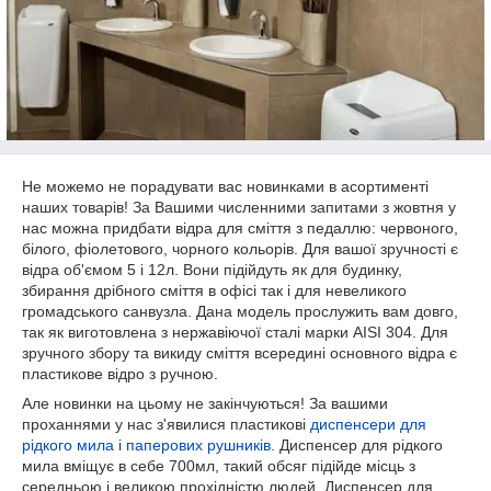
Не можемо не порадувати вас новинками в асортименті
наших товарів! За Вашими численними запитами з жовтня у
нас можна придбати відра для сміття з педаллю: червоного,
білого, фіолетового, чорного кольорів. Для вашої зручності є
відра об'ємом 5 і 12л. Вони підійдуть як для будинку,
збирання дрібного сміття в офісі так і для невеликого
громадського санвузла. Дана модель прослужить вам довго,
так як виготовлена ​​з нержавіючої сталі марки AISI 304. Для
зручного збору та викиду сміття всередині основного відра є
пластикове відро з ручною.
Але новинки на цьому не закінчуються! За вашими
проханнями у нас з'явилися пластикові
диспенсери для
рідкого мила
і
паперових рушників
. Диспенсер для рідкого
мила вміщує в себе 700мл, такий обсяг підійде місць з
середньою і великою прохідністю людей. Диспенсер для