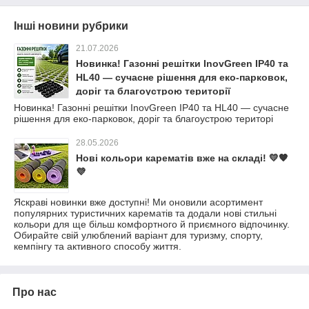
Інші новини рубрики
21.07.2026
Новинка! Газонні решітки InovGreen IP40 та
HL40 — сучасне рішення для еко-парковок,
доріг та благоустрою території
Новинка! Газонні решітки InovGreen IP40 та HL40 — сучасне
рішення для еко-парковок, доріг та благоустрою територі
28.05.2026
Нові кольори карематів вже на складі! 💛🧡
💜
Яскраві новинки вже доступні! Ми оновили асортимент
популярних туристичних карематів та додали нові стильні
кольори для ще більш комфортного й приємного відпочинку.
Обирайте свій улюблений варіант для туризму, спорту,
кемпінгу та активного способу життя.
Про нас