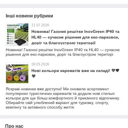
Інші новини рубрики
21.07.2026
Новинка! Газонні решітки InovGreen IP40 та
HL40 — сучасне рішення для еко-парковок,
доріг та благоустрою території
Новинка! Газонні решітки InovGreen IP40 та HL40 — сучасне
рішення для еко-парковок, доріг та благоустрою територі
28.05.2026
Нові кольори карематів вже на складі! 💛🧡
💜
Яскраві новинки вже доступні! Ми оновили асортимент
популярних туристичних карематів та додали нові стильні
кольори для ще більш комфортного й приємного відпочинку.
Обирайте свій улюблений варіант для туризму, спорту,
кемпінгу та активного способу життя.
Про нас