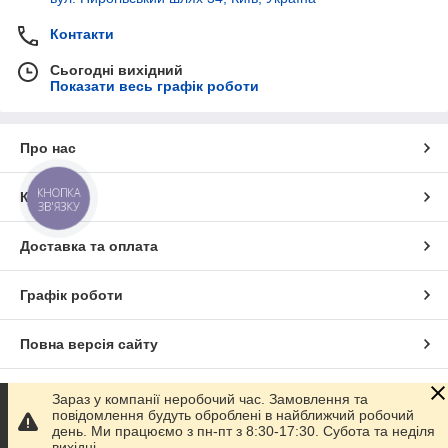
Контакти
Сьогодні вихідний
Показати весь графік роботи
Про нас
КНОПКА
Контакти
ЗВ'ЯЗКУ
Доставка та оплата
Графік роботи
Повна версія сайту
Сайт створено на маркетплейсі
Prom.ua
Зараз у компанії неробочий час. Замовлення та
повідомлення будуть оброблені в найближчий робочий
день. Ми працюємо з пн-пт з 8:30-17:30. Субота та неділя
Політика конфіденційності
вихідні.