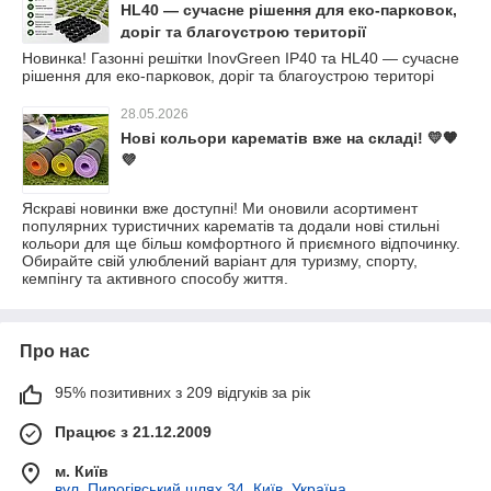
HL40 — сучасне рішення для еко-парковок,
доріг та благоустрою території
Новинка! Газонні решітки InovGreen IP40 та HL40 — сучасне
рішення для еко-парковок, доріг та благоустрою територі
28.05.2026
Нові кольори карематів вже на складі! 💛🧡
💜
Яскраві новинки вже доступні! Ми оновили асортимент
популярних туристичних карематів та додали нові стильні
кольори для ще більш комфортного й приємного відпочинку.
Обирайте свій улюблений варіант для туризму, спорту,
кемпінгу та активного способу життя.
Про нас
95% позитивних з 209 відгуків за рік
Працює з 21.12.2009
м. Київ
вул. Пирогівський шлях 34, Київ, Україна