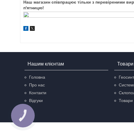
Наш магазин співпрацює тільки з перевіреними вир
п'ятницю!
Нашим клієнтам
Товари 
Головна
Геосинт
Про нас
Систем
Контакти
Склопол
Відгуки
Товари 
КНОПКА
ЗВ'ЯЗКУ