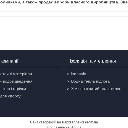
обниками, а також продає вироби власного виробництва. Звер
компанії
Ізоляція та утеплення
етичні матеріали
Ізоляція
и водовідведення
Водна тепла підлога
отно і стрічки
Хімічно зшитий поліетилен
для спорту
Сайт створений на маркетплейсі
Prom.ua
Продавець на Bigl.ua