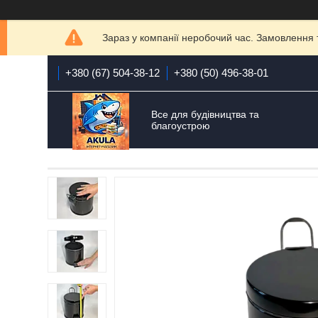
Зараз у компанії неробочий час. Замовлення 
+380 (67) 504-38-12
+380 (50) 496-38-01
Все для будівництва та
благоустрою