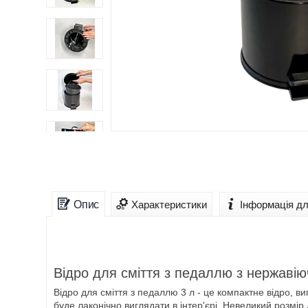
Опис
Характеристики
Інформація д
Відро для сміття з педаллю з нержавіюч
Відро для сміття з педаллю 3 л - це компактне відро, ви
буде лаконічно виглядати в інтер'єрі. Невеликий розмі