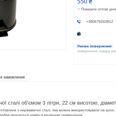
550 ₴
Показати оптові ціни
+380675043812
повернення товару пр
ля замовлення
ої сталі об'ємом 3 літри, 22 см висотою, діаме
готовлене з нержавіючої сталі, яке можна використовувати на кухні, у
р добре впишеться навіть в маленьке приміщення.