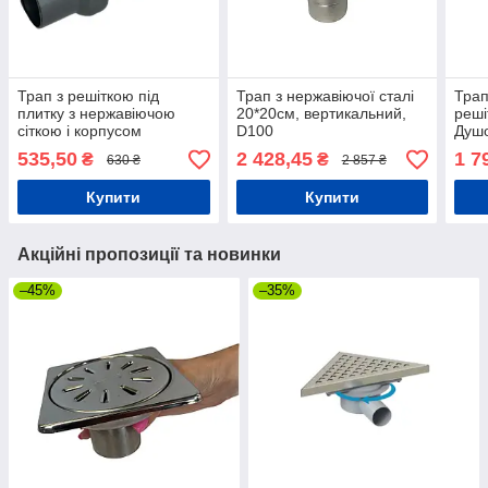
Трап з решіткою під
Трап з нержавіючої сталі
Трап
плитку з нержавіючою
20*20см, вертикальний,
реші
сіткою і корпусом
D100
Душо
горизонтальний вихід D50,
гори
535,50
2 428,45
1 7
₴
₴
630 ₴
2 857 ₴
10*10 см
Купити
Купити
Акційні пропозиції та новинки
–45%
–35%