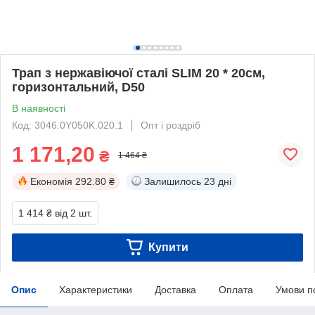
Трап з нержавіючої сталі SLIM 20 * 20см,
горизонтальний, D50
В наявності
Код: 3046.0Y050K.020.1
Опт і роздріб
1 171,20
₴
1 464 ₴
Економія
292.80 ₴
Залишилось
23 дні
1 414 ₴
від 2 шт.
Купити
Опис
Характеристики
Доставка
Оплата
Умови п