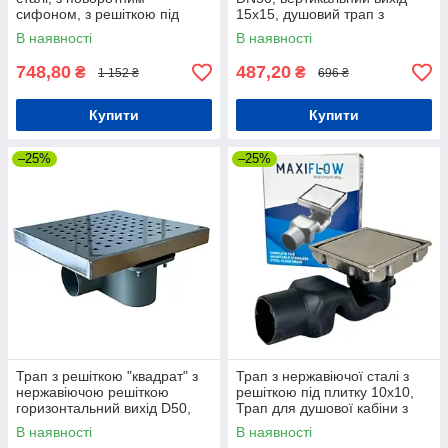
сифоном, з решіткою під
15х15, душовий трап з
плитку
гідрозатвором
В наявності
В наявності
748,80
487,20
₴
₴
1 152 ₴
696 ₴
Купити
Купити
–25%
–25%
Трап з решіткою "квадрат" з
Трап з нержавіючої сталі з
нержавіючою решіткою
решіткою під плитку 10х10,
горизонтальний вихід D50,
Трап для душової кабіни з
20х20 см
гідрозатвором
В наявності
В наявності