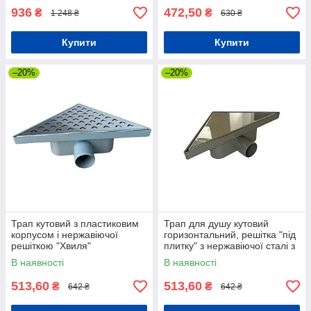
936
472,50
₴
₴
1 248 ₴
630 ₴
Купити
Купити
–20%
–20%
Трап кутовий з пластиковим
Трап для душу кутовий
корпусом і нержавіючої
горизонтальний, решітка "під
решіткою "Хвиля"
плитку" з нержавіючої сталі з
гідрозатвором
В наявності
В наявності
513,60
513,60
₴
₴
642 ₴
642 ₴