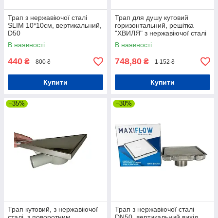
Трап з нержавіючої сталі
Трап для душу кутовий
SLIM 10*10см, вертикальний,
горизонтальний, решітка
D50
"ХВИЛЯ" з нержавіючої сталі
з гідрозатвором
В наявності
В наявності
440
748,80
₴
₴
800 ₴
1 152 ₴
Купити
Купити
–35%
–30%
Трап кутовий, з нержавіючої
Трап з нержавіючої сталі
сталі, з поворотним
DN50, вертикальний вихід