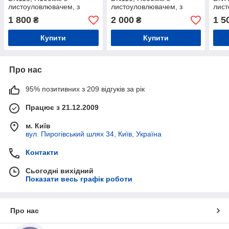
листоуловлювачем, з
листоуловлювачем, з
лист
притискним фланцем з
притискним фланцем з
прит
1 800
2 000
1 5
₴
₴
нерж.сталі, з бітумним
нерж.сталі, з ПВХ-
нерж
фартухом
фартухом
Купити
Купити
Про нас
95% позитивних з 209 відгуків за рік
Працює з 21.12.2009
м. Київ
вул. Пирогівський шлях 34, Київ, Україна
Контакти
Сьогодні вихідний
Показати весь графік роботи
Про нас