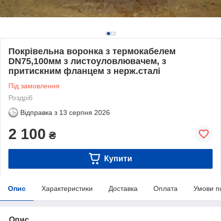
Покрівельна воронка з термокабелем
DN75,100мм з листоуловлювачем, з
притискним фланцем з нерж.сталі
Під замовлення
Роздріб
Відправка з
13 серпня 2026
2 100
₴
Купити
Опис
Характеристики
Доставка
Оплата
Умови п
Опис