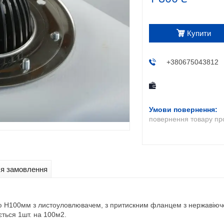
Купити
+380675043812
повернення товару пр
ля замовлення
ю Н100мм з листоуловлювачем, з притискним фланцем з нержавіючо
ється 1шт. на 100м2.