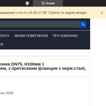
Кошик
ацюємо з пн-пт з 8:30-17:30. Субота та неділя вихідні.
ПЛАТА
УМОВИ ПОВЕРНЕННЯ
ПРО КОМПАНІЮ
КИ
онка DN75, Н100мм з
м, з притискним фланцем з нерж.сталі,
рпня 2026