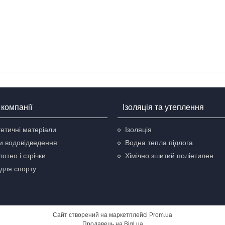
компанії
Ізоляція та утеплення
етичні матеріали
Ізоляція
и водовідведення
Водна тепла підлога
отно і стрічки
Хімічно зшитий поліетилен
для спорту
Сайт створений на маркетплейсі
Prom.ua
Продавець на Bigl.ua