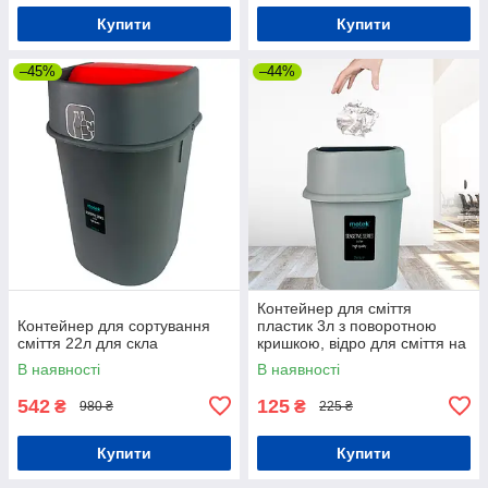
Купити
Купити
–45%
–44%
Контейнер для сміття
Контейнер для сортування
пластик 3л з поворотною
сміття 22л для скла
кришкою, відро для сміття на
3л пластикове
В наявності
В наявності
542
125
₴
₴
980 ₴
225 ₴
Купити
Купити