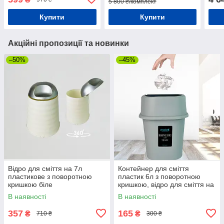
5 800 ₴/комплект
Купити
Купити
Акційні пропозиції та новинки
–50%
–45%
Відро для сміття на 7л
Контейнер для сміття
пластикове з поворотною
пластик 6л з поворотною
кришкою біле
кришкою, відро для сміття на
6л пластикове
В наявності
В наявності
357
165
₴
₴
710 ₴
300 ₴