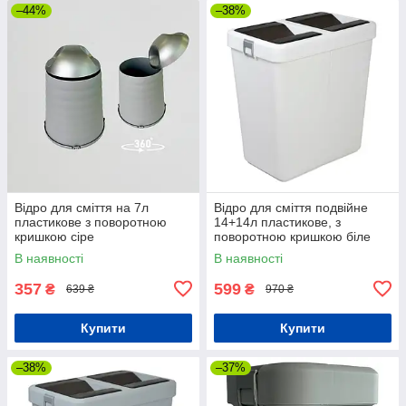
–44%
–38%
Відро для сміття на 7л
Відро для сміття подвійне
пластикове з поворотною
14+14л пластикове, з
кришкою сіре
поворотною кришкою біле
В наявності
В наявності
357
599
₴
₴
639 ₴
970 ₴
Купити
Купити
–38%
–37%