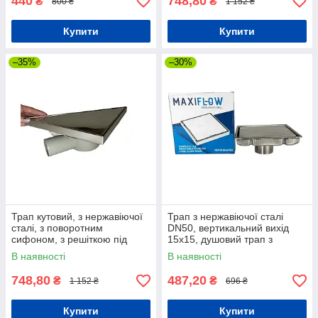
440
748,80
₴
₴
800 ₴
1 152 ₴
Купити
Купити
–35%
–30%
Трап кутовий, з нержавіючої
Трап з нержавіючої сталі
сталі, з поворотним
DN50, вертикальний вихід
сифоном, з решіткою під
15х15, душовий трап з
плитку
гідрозатвором
В наявності
В наявності
748,80
487,20
₴
₴
1 152 ₴
696 ₴
Купити
Купити