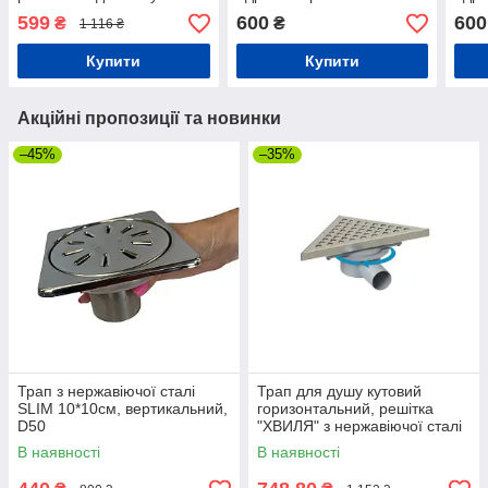
см, Душовий канал з
599
600
600
₴
₴
1 116 ₴
подвійним гідрозатвором
Купити
Купити
Акційні пропозиції та новинки
–45%
–35%
Трап з нержавіючої сталі
Трап для душу кутовий
SLIM 10*10см, вертикальний,
горизонтальний, решітка
D50
"ХВИЛЯ" з нержавіючої сталі
з гідрозатвором
В наявності
В наявності