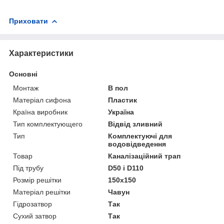
Приховати
Характеристики
Основні
Монтаж
В пол
Матеріал сифона
Пластик
Країна виробник
Україна
Тип комплектующего
Відвід зливний
Тип
Комплектуючі для
водовідведення
Товар
Каналізаційний трап
Під трубу
D50 і D110
Розмір решітки
150х150
Матеріал решітки
Чавун
Гідрозатвор
Так
Сухий затвор
Так