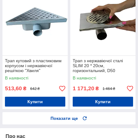
Трап кутовий з пластиковим
Трап з нержавіючої сталі
корпусом і нержавіючої
SLIM 20 * 20см,
решіткою "Хвиля"
горизонтальний, D50
В наявності
В наявності
513,60
1 171,20
₴
₴
642 ₴
1 464 ₴
Купити
Купити
Показати ще
Про нас