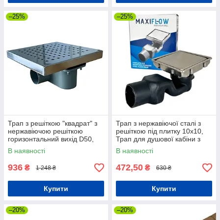
–25%
–25%
Трап з решіткою "квадрат" з
Трап з нержавіючої сталі з
нержавіючою решіткою
решіткою під плитку 10х10,
горизонтальний вихід D50,
Трап для душової кабіни з
20х20 см
гідрозатвором
В наявності
В наявності
936
472,50
₴
₴
1 248 ₴
630 ₴
Купити
Купити
–20%
–20%