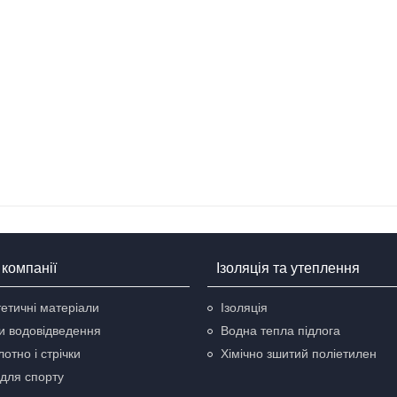
компанії
Ізоляція та утеплення
етичні матеріали
Ізоляція
и водовідведення
Водна тепла підлога
отно і стрічки
Хімічно зшитий поліетилен
для спорту