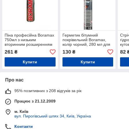
Піна професійна Boramax
Герметик бітумний
Стрі
750мл з низьким
покрівельний Boramax,
гідр
вторинним розширенням
колір чорний, 280 мл для
куто
однокомпонентна для
заповнення подряпин
(зов
261
130
82
₴
₴
герметизації ПВХ
перед укладанням
профілей
руберойду або рідкого
Купити
Купити
бітуму
Про нас
95% позитивних з 208 відгуків за рік
Працює з 21.12.2009
м. Київ
вул. Пирогівський шлях 34, Київ, Україна
Контакти