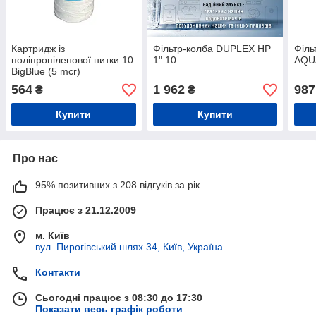
Картридж із
Фільтр-колба DUPLEX НР
Філь
поліпропіленової нитки 10
1" 10
AQUA
BigBlue (5 mcr)
564
1 962
987
₴
₴
Купити
Купити
Про нас
95% позитивних з 208 відгуків за рік
Працює з 21.12.2009
м. Київ
вул. Пирогівський шлях 34, Київ, Україна
Контакти
Сьогодні працює з 08:30 до 17:30
Показати весь графік роботи