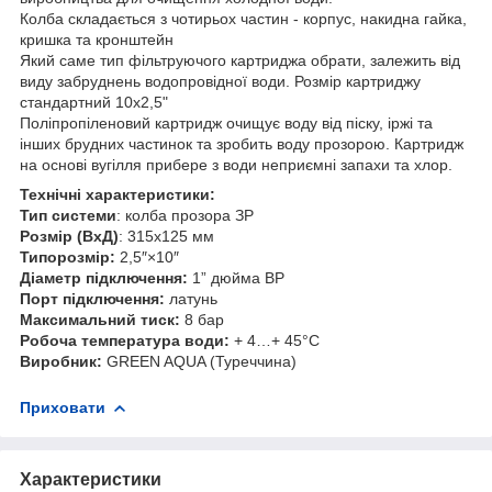
Колба складається з чотирьох частин - корпус, накидна гайка,
кришка та кронштейн
Який саме тип фільтруючого картриджа обрати, залежить від
виду забруднень водопровідної води. Розмір картриджу
стандартний 10х2,5"
Поліпропіленовий картридж очищує воду від піску, іржі та
інших брудних частинок та зробить воду прозорою. Картридж
на основі вугілля прибере з води неприємні запахи та хлор.
Технічні характеристики:
Тип системи
: колба прозора ЗР
Розмір (ВхД)
: 315х125 мм
Типорозмір:
2,5″×10″
Діаметр підключення:
1” дюйма ВР
Порт підключення:
латунь
Максимальний тиск:
8 бар
Робоча температура води:
+ 4…+ 45°C
Виробник:
GREEN AQUA (Туреччина)
Приховати
Характеристики