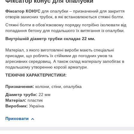
Фіксатор конус для опалубки
Фіксатор КОНУС
для опалубки – призначений для закриття
отворів захисних трубок, в які встановлюються стяжні болти.
Стяжні болти в обов’язковому порядку потрібно ізолювати від
попадання бетону для подальшого їх витягання із опалубки.
Внутрішній діаметр трубки складає 22 мм.
Матеріал, з якого виготовлені вироби мають спеціальні
присадки, що роблять їх стійкими до погодних умов та
агресивних середовищ. А також склад матеріалу запобігає в
подальшому утворенню корозії арматури.
ТЕХНІЧНІ ХАРАКТЕРИСТИКИ:
Призначення:
колони, стіни, опалубка
Діаметр труби:
22 мм
Матеріал:
пластик
Виробник:
Україна
Приховати