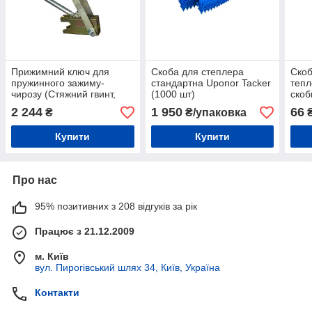
Прижимний ключ для
Скоба для степлера
Скоб
пружинного зажиму-
стандартна Uponor Tacker
тепл
чирозу (Стяжний гвинт,
(1000 шт)
скоб
гайка, кліпса)
упак
2 244
1 950
66
₴
₴/упаковка
₴
Купити
Купити
Про нас
95% позитивних з 208 відгуків за рік
Працює з 21.12.2009
м. Київ
вул. Пирогівський шлях 34, Київ, Україна
Контакти