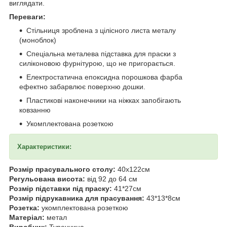
виглядати.
Переваги:
Стільниця зроблена з цілісного листа металу
(моноблок)
Спеціальна металева підставка для праски з
силіконовою фурнітурою, що не пригорається.
Електростатична епоксидна порошкова фарба
ефектно забарвлює поверхню дошки.
Пластикові наконечники на ніжках запобігають
ковзанню
Укомплектована розеткою
Характеристики:
Розмір прасувального столу:
40x122см
Регульована висота:
від 92 до 64 см
Розмір підставки під праску:
41*27см
Розмір підрукавника для прасування:
43*13*8см
Розетка:
укомплектована розеткою
Матеріал:
метал
Виробник:
Туреччина