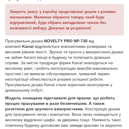
Зверніть увагу: у коробці представлені дошки з різними
малюнками. Малюнок обраного товару, який буде
відправлений, буде обрано випадковим чином без
можливості вибору. Дякуємо за розуміння!
Прасувальна дошка
NOVELTY PRO NP-730
від
компанії
Kanat
відрізняється компактними розмірами та
високим рівнем якості. Зручна та проста у використанні дошка
не займе багато місця в будинку та полегшить домашні
справи. За якістю продукція фірми Kanat знаходиться на
високому рівні, і робить експлуатацію виробів максимально
простим і не вимагає обслуговування, тривалий термін
експлуатації обчислюється роками успішної роботи.
Прасувальна дошка Kanat стане корисним аксесуаром у
домашньому побуті.
Модель оснащена підставкою для праски
,
що робить
процес прасування в рази безпечнішим. А також
розеткою для зручного використання.
Конструкція дошка
для прасування легка і компактна. Вона легко поміщається у
високому відділенні шафи, за дверима тощо. Наявність такої
помічниці будинку допоможе вам завжди красиво та акуратно