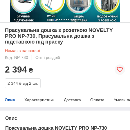
Прасувальна дошка з розеткою NOVELTY
PRO NP-730, Прасувальна дошка з
підставкою під праску
Немає в наявності
Код: NP-730
Опт і роздріб
2 394
₴
2 344 ₴
від 2 шт.
Опис
Характеристики
Доставка
Оплата
Умови п
Опис
Прасувальна дошка NOVELTY PRO NP-730