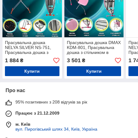
Прасувальна дошка
Прасувальна дошка DMAX
Пра
NELYA SILVER NS-751,
KDM-801, Прасувальна
NELY
Прасувальна дошка з
дошка з стільчиком в
Прас
підставкою під праску
комплекті
підс
1 884
3 501
1 7
₴
₴
Купити
Купити
Про нас
95% позитивних з 208 відгуків за рік
Працює з 21.12.2009
м. Київ
вул. Пирогівський шлях 34, Київ, Україна