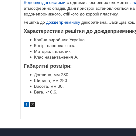
Водовідвідні системи
є одними з основних елементів
зл
атмосферних опадів. Дані пристрої встановлюються на май
водонепроникного, стійкого до корозії пластику.
Решітка до
дождеприемнику
декоративна. Захищає кошик
Характеристики решітки до дождеприемник
Країна виробник: Україна
Колір: слонова кістка.
Матеріал: пластик.
Клас навантаження А.
Габаритні розміри:
Довжина, мм 280.
Ширина, мм 280.
Висота, мм 30.
Вага, кг 0,6.