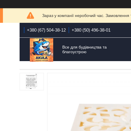
Зараз у компанії неробочий час. Замовлення 
+380 (67) 504-38-12
+380 (50) 496-38-01
Все для будівництва та
благоустрою