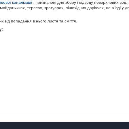
ивової каналізації
і призначені для збору і відводу поверхневих вод
данчиках, терасах, тротуарах, пішохідних доріжках, на в'їзді у двір,
 від попадання в нього листя та сміття.
у: