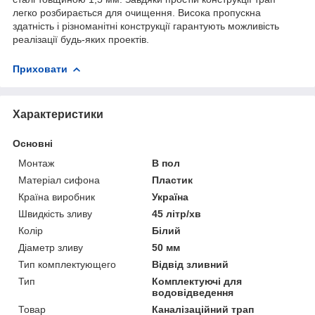
легко розбирається для очищення. Висока пропускна
здатність і різноманітні конструкції гарантують можливість
реалізації будь-яких проектів.
Приховати
Характеристики
Основні
Монтаж
В пол
Матеріал сифона
Пластик
Країна виробник
Україна
Швидкість зливу
45 літр/хв
Колір
Білий
Діаметр зливу
50 мм
Тип комплектующего
Відвід зливний
Тип
Комплектуючі для
водовідведення
Товар
Каналізаційний трап