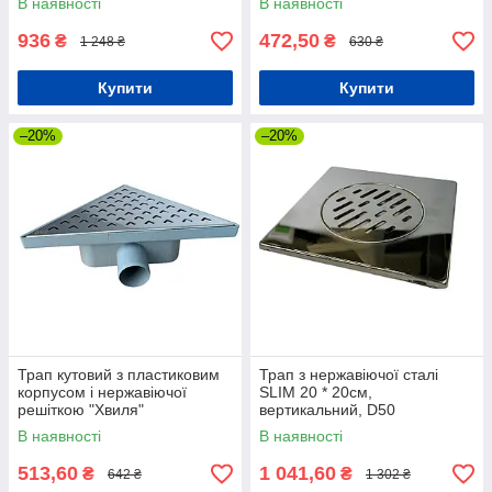
В наявності
В наявності
936
472,50
₴
₴
1 248 ₴
630 ₴
Купити
Купити
–20%
–20%
Трап кутовий з пластиковим
Трап з нержавіючої сталі
корпусом і нержавіючої
SLIM 20 * 20см,
решіткою "Хвиля"
вертикальний, D50
В наявності
В наявності
513,60
1 041,60
₴
₴
642 ₴
1 302 ₴