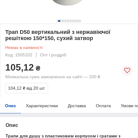
Трап D50 вертикальний з нержавіючої
решіткою 150*150, сухий затвор
Немає в наявності
Код: 1505102
Опт і роздріб
105,12
₴
Мінімальна сума замовлення на сайті — 200 ₴
104,12 ₴
від 20 шт.
Опис
Характеристики
Доставка
Оплата
Умови п
Опис
Трапи для душу з пластиковим корпусом і гратами з