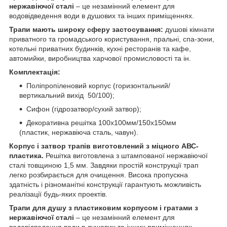
нержавіючої сталі
– це незамінний елемент для
водовідведення води в душових та інших приміщеннях.
Трапи мають широку сферу застосування:
душові кімнати
приватного та громадського користування, пральні, спа-зони,
котельні приватних будинків, кухні ресторанів та кафе,
автомийки, виробництва харчової промисловості та ін.
Комплектація:
Поліпропіленовий корпус (горизонтальний/
вертикальний вихід 50/100);
Сифон (гідрозатвор/сухий затвор);
Декоративна решітка 100х100мм/150х150мм
(пластик, нержавіюча сталь, чавун).
Корпус і затвор трапів виготовлений з міцного АВС-
пластика.
Решітка виготовлена з штампованої нержавіючої
сталі товщиною 1,5 мм. Завдяки простій конструкції трап
легко розбирається для очищення. Висока пропускна
здатність і різноманітні конструкції гарантують можливість
реалізації будь-яких проектів.
Трапи для душу з пластиковим корпусом і гратами з
нержавіючої сталі
– це незамінний елемент для
водовідведення води в душових та інших приміщеннях.