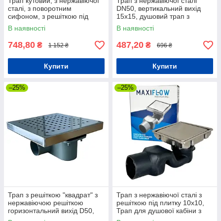
Трап кутовий, з нержавіючої
Трап з нержавіючої сталі
сталі, з поворотним
DN50, вертикальний вихід
сифоном, з решіткою під
15х15, душовий трап з
плитку
гідрозатвором
В наявності
В наявності
748,80
487,20
₴
₴
1 152 ₴
696 ₴
Купити
Купити
–25%
–25%
Трап з решіткою "квадрат" з
Трап з нержавіючої сталі з
нержавіючою решіткою
решіткою під плитку 10х10,
горизонтальний вихід D50,
Трап для душової кабіни з
20х20 см
гідрозатвором