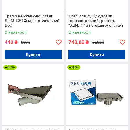
Трап з нержавіючої сталі
Трап для душу кутовий
SLIM 10*10см, вертикальний,
горизонтальний, решітка
D50
"ХВИЛЯ" з нержавіючої сталі
з гідрозатвором
В наявності
В наявності
440
748,80
₴
₴
800 ₴
1 152 ₴
Купити
Купити
–35%
–30%