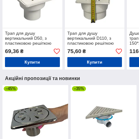
Трап для душу
Трап для душу
Душо
вертикальний D50, з
вертикальний D110, з
трап
пластиковою решіткою
пластиковою решіткою
150*
150*150 з сухим затвором
150*150 з сухим затвором
затв
69,36
75,60
116
₴
₴
Купити
Купити
Акційні пропозиції та новинки
–45%
–35%