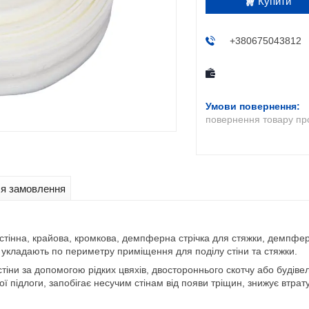
Купити
+380675043812
повернення товару пр
ля замовлення
стінна, крайова, кромкова, демпферна стрічка для стяжки, демпферн
ку укладають по периметру приміщення для поділу стіни та стяжки.
 стіни за допомогою рідких цвяхів, двостороннього скотчу або будів
 підлоги, запобігає несучим стінам від появи тріщин, знижує втра