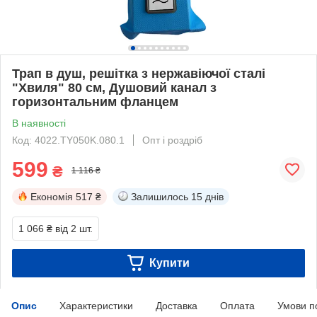
Трап в душ, решітка з нержавіючої сталі
"Хвиля" 80 см, Душовий канал з
горизонтальним фланцем
В наявності
Код: 4022.TY050K.080.1
Опт і роздріб
599
₴
1 116 ₴
Економія
517 ₴
Залишилось
15 днів
1 066 ₴
від 2 шт.
Купити
Опис
Характеристики
Доставка
Оплата
Умови п