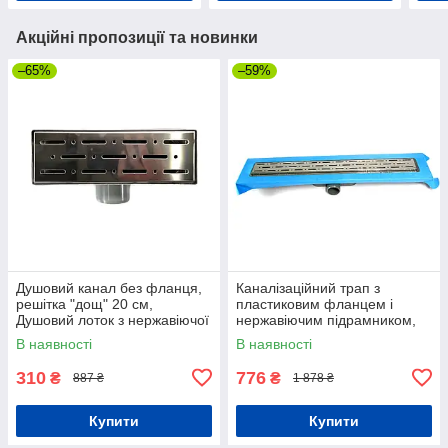
Акційні пропозиції та новинки
–65%
–59%
Душовий канал без фланця,
Каналізаційний трап з
решітка "дощ" 20 см,
пластиковим фланцем і
Душовий лоток з нержавіючої
нержавіючим підрамником,
сталі з подвійним
решітка "Дощ" 80 см
В наявності
В наявності
гідрозатвором
310
776
₴
₴
887 ₴
1 878 ₴
Купити
Купити