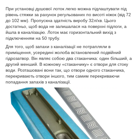
При установці душової лоток легко можна підлаштувати під
рівень стяжки за рахунок регульованих по висоті ніжок (від 72
до 102 мм). Пропускна здатність виробу 32л/хв. Цього
достатньо, щоб вода не залишалася на поверхні підлоги, а
йшла в каналізацію. Лоток має горизонтальний вихід з
підключенням на 50 трубу.
Для того, щоб запахи з каналізації не потрапляли в
приміщення, усередині жолоба встановлений подвійний
гідрозатвор. Він являє собою два стаканчика: один більший, а
другий менший. В кожному «стаканчику» є отвори для стоку
води. Розташовані вони так, що отвори одного стаканчика,
перекривають отвори іншого, тим самим перекриваючи
попадання запахів з каналізації.