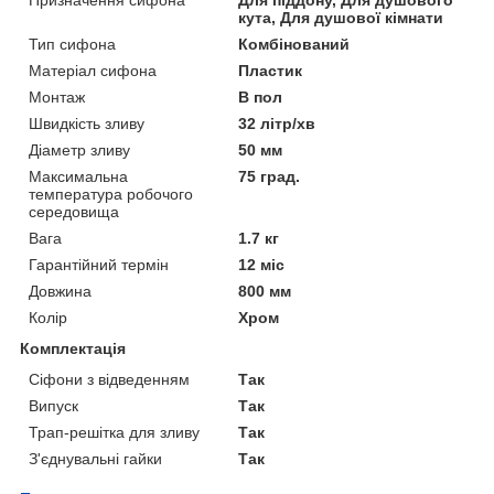
Призначення сифона
Для піддону, Для душового
кута, Для душової кімнати
Тип сифона
Комбінований
Матеріал сифона
Пластик
Монтаж
В пол
Швидкість зливу
32 літр/хв
Діаметр зливу
50 мм
Максимальна
75 град.
температура робочого
середовища
Вага
1.7 кг
Гарантійний термін
12 міс
Довжина
800 мм
Колір
Хром
Комплектація
Сіфони з відведенням
Так
Випуск
Так
Трап-решітка для зливу
Так
З'єднувальні гайки
Так