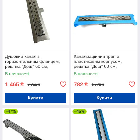
Душовий канал з
Каналізаційний трап з
горизонтальним фланцем,
пластиковим корпусом,
решітка "Дощ" 60 см,
решітка "Дощ" 60 см,
Душовий лоток з подвійним
Душовий канал з
В наявності
В наявності
гідрозатвором
горизонтальним фланцем
1 465
782
₴
₴
3 011 ₴
1 572 ₴
Купити
Купити
–47%
–46%