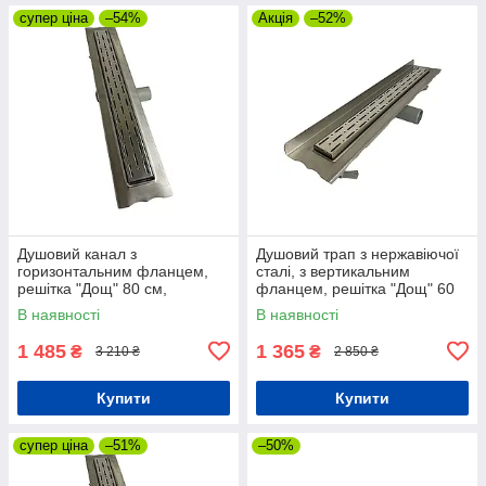
супер ціна
–54%
Акція
–52%
Душовий канал з
Душовий трап з нержавіючої
горизонтальним фланцем,
сталі, з вертикальним
решітка "Дощ" 80 см,
фланцем, решітка "Дощ" 60
Душовий лоток з подвійним
см, Водовідвідний лоток для
В наявності
В наявності
гідрозатвором
душу
1 485
1 365
₴
₴
3 210 ₴
2 850 ₴
Купити
Купити
супер ціна
–51%
–50%