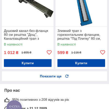
Душовий канал без фланця
Зливний трап з
80 см решітка "Дощ",
горизонтальним фланцем,
Каналізаційний трап з
решітка "Під Плитку" 80 см,
подвійним гідрозатвором
Душовий канал з подвійним
В наявності
В наявності
гідрозатвором
1 012
599
₴
₴
1 895 ₴
1 116 ₴
Купити
Купити
Показати ще
Про нас
95% позитивних з 208 відгуків за рік
КНОПКА
Працює з 21.12.2009