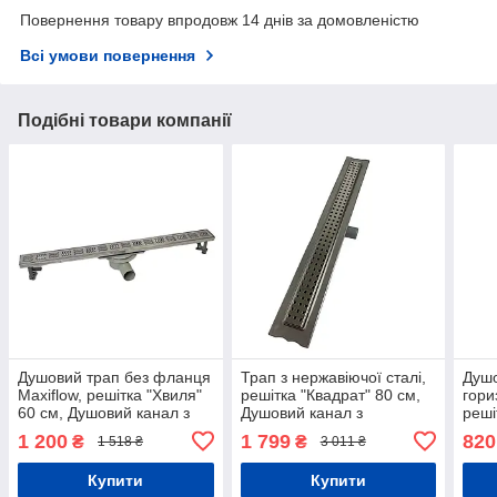
Повернення товару впродовж 14 днів за домовленістю
Всі умови повернення
Подібні товари компанії
Душовий трап без фланця
Трап з нержавіючої сталі,
Душо
Maxiflow, решітка "Хвиля"
решітка "Квадрат" 80 см,
гори
60 см, Душовий канал з
Душовий канал з
реші
поворотним сифоном на
горизонтальним фланцем,
душо
1 200
1 799
820
₴
₴
1 518 ₴
3 011 ₴
360°
гідр
Купити
Купити