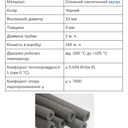
Матеріал:
Спінений синтетичний
каучук
Колір:
Чорний
Внутрішній діаметр:
10 мм
Товщина:
9 мм
Довжина трубки:
2 м. п.
Кількість в коробці:
266 м. п.
Діапазон робочих
від -200 °С до +105 °С
температур:
Коефіцієнт теплопровідності
≤ 0,034 Вт/(м·К)
λ (при 0 °С):
Коефіцієнт опору
μ ≥ 7000
паропроникнення μ