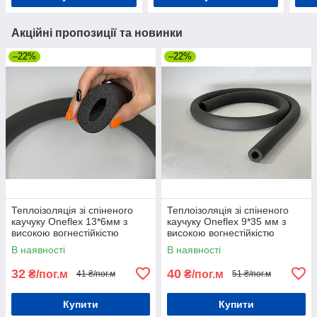
Акційні пропозиції та новинки
–22%
–22%
Теплоізоляція зі спіненого
Теплоізоляція зі спіненого
каучуку Oneflex 13*6мм з
каучуку Oneflex 9*35 мм з
високою вогнестійкістю
високою вогнестійкістю
В наявності
В наявності
32
40
₴/пог.м
₴/пог.м
41 ₴/пог.м
51 ₴/пог.м
Купити
Купити