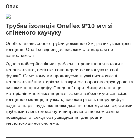
Опис
Трубна ізоляція Oneflex 9*10 мм зі
спіненого каучуку
Oneflex
- являє собою трубки довжиною 2м, різних діаметрів і
товщини.
Oneflex
відповідає високим стандартам по
вогнестійкості.
Одна з найсерйозніших проблем – проникнення вологи в
теплоізоляцію, оскільки вона перестає виконувати свої
функції. Саме тому ми пропонуємо гнучкі високоякісні
теплоізоляційні матеріали із закритою поровою структурою та
високим опором дифузії водяної пари. Використання цих
матеріалів має кілька переваг: захист забезпечується всією
товщиною ізоляції, гнучкість, високий рівень опору дифузії
водяної пари. Будь-яке пошкодження обмежується окремими
трубками і легко може бути виправлене шляхом заміни
пошкодженої секції без ушкодження для решти
теплоізоляційної системи.