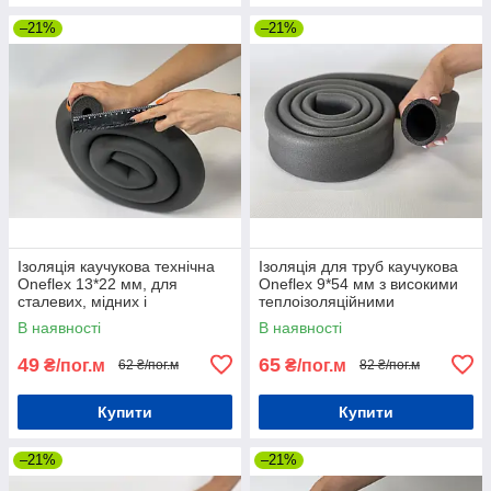
–21%
–21%
Ізоляція каучукова технічна
Ізоляція для труб каучукова
Oneflex 13*22 мм, для
Oneflex 9*54 мм з високими
сталевих, мідних і
теплоізоляційними
пластмасових труб
властивостями
В наявності
В наявності
49
65
₴/пог.м
₴/пог.м
62 ₴/пог.м
82 ₴/пог.м
Купити
Купити
–21%
–21%