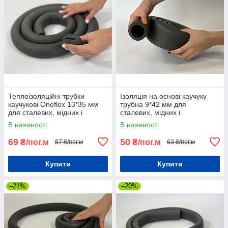
Теплоізоляційні трубки
Ізоляція на основі каучуку
каучукові Oneflex 13*35 мм
трубна 9*42 мм для
для сталевих, мідних і
сталевих, мідних і
пластмасових труб
пластмасових труб
В наявності
В наявності
69
50
₴/пог.м
₴/пог.м
87 ₴/пог.м
63 ₴/пог.м
Купити
Купити
–21%
–20%