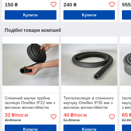
покриттів ізоляції
синтетичного каучуку
лист
150
240
555
₴
₴
Купити
Купити
Подібні товари компанії
Спінений каучук трубна
Теплоізоляція зі спіненого
Ізол
ізоляція Oneflex 9*22 мм з
каучуку Oneflex 9*35 мм з
кауч
високою вогнестійкістю
високою вогнестійкістю
з ви
тепл
32
40
65
₴/пог.м
₴/пог.м
₴
влас
40 ₴/пог.м
51 ₴/пог.м
82 ₴/
Купити
Купити