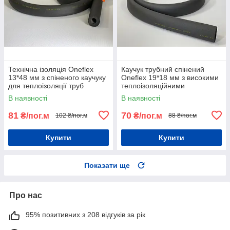
Технічна ізоляція Oneflex
Каучук трубний спінений
13*48 мм з спіненого каучуку
Oneflex 19*18 мм з високими
для теплоізоляції труб
теплоізоляційними
властивостями
В наявності
В наявності
81
70
₴/пог.м
₴/пог.м
102 ₴/пог.м
88 ₴/пог.м
Купити
Купити
Показати ще
Про нас
95% позитивних з 208 відгуків за рік