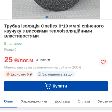
Трубна ізоляція Oneflex 9*10 мм зі спіненого
каучуку з високими теплоізоляційними
властивостями
В наявності
Роздріб
25
₴/пог.м
31 ₴/пог.м
Мінімальна сума замовлення на сайті — 200 ₴
Економія
6 ₴
Залишилось
22 дні
Купити
Опис
Характеристики
Доставка
Оплата
Умови п