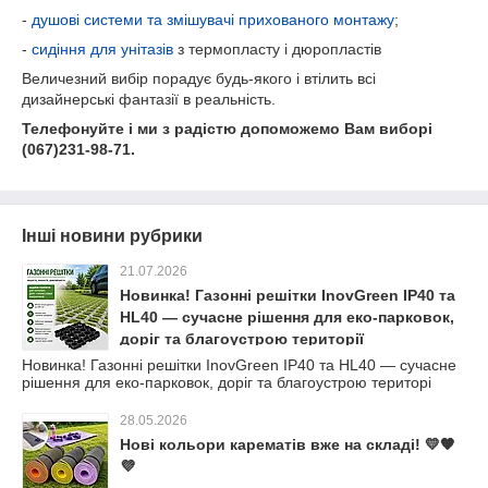
-
душові системи та змішувачі прихованого монтажу
;
-
сидіння для унітазів
з термопласту і дюропластів
Величезний вибір порадує будь-якого і втілить всі
дизайнерські фантазії в реальність.
Телефонуйте і ми з радістю допоможемо Вам виборі
(067)231-98-71.
Інші новини рубрики
21.07.2026
Новинка! Газонні решітки InovGreen IP40 та
HL40 — сучасне рішення для еко-парковок,
доріг та благоустрою території
Новинка! Газонні решітки InovGreen IP40 та HL40 — сучасне
рішення для еко-парковок, доріг та благоустрою територі
28.05.2026
Нові кольори карематів вже на складі! 💛🧡
💜