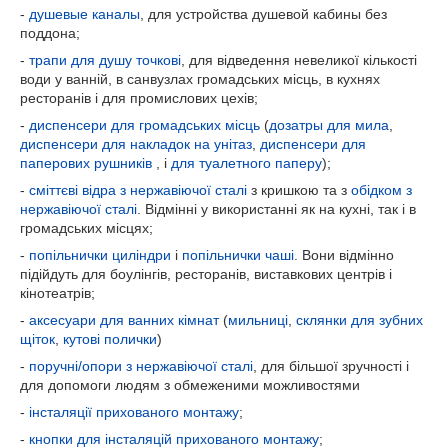
-
душевые каналы
, для устройства душевой кабины без
поддона;
-
трапи для душу точкові
, для відведення невеликої кількості
води у ванній, в санвузлах громадських місць, в кухнях
ресторанів і для промислових цехів;
-
диспенсери для громадських місць
(
дозатры для мила
,
диспенсери для накладок на унітаз
,
диспенсери для
паперових рушників
, і
для туалетного паперу
);
-
сміттєві відра з нержавіючої сталі
з кришкою та з
обідком з
нержавіючої сталі
. Відмінні у використанні як на кухні, так і в
громадських місцях;
-
попільнички циліндри
і
попільнички чаші
. Вони відмінно
підійдуть для боулінгів, ресторанів, виставкових центрів і
кінотеатрів;
-
аксесуари для ванних кімнат
(
мильниці
,
склянки для зубних
щіток
,
кутові полички
)
-
поручні/опори з нержавіючої сталі
, для більшої зручності і
для допомоги людям з обмеженими можливостями
-
інсталяції прихованого монтажу
;
-
кнопки для інсталяцій прихованого монтажу
;