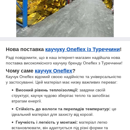
Нова поставка
каучуку Oneflex із Туреччини
!
Раді повідомити, що в наш інтернет-магазин надійшла нова
поставка високоякісного каучуку бренду Oneflex з Туреччини!
Чому саме
каучук Oneflex
?
Каучук Oneflex відомий своєю надійністю та універсальністю
у застосуванні. Цей матеріал має низку важливих переваг:
Високий рівень теплоізоляції:
завдяки своїй
структурі, каучук чудово зберігає тепло та запобігає
втратам енергії.
Стійкість до вологи та перепадів температур:
це
ідеальний матеріал для захисту від корозії.
Гнучкість і легкість у монтажі:
матеріал легко
встановлювати, він адаптується під різні форми та