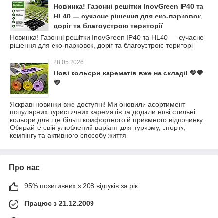
Новинка! Газонні решітки InovGreen IP40 та
HL40 — сучасне рішення для еко-парковок,
доріг та благоустрою території
Новинка! Газонні решітки InovGreen IP40 та HL40 — сучасне
рішення для еко-парковок, доріг та благоустрою територі
28.05.2026
Нові кольори карематів вже на складі! 💛🧡
💜
Яскраві новинки вже доступні! Ми оновили асортимент
популярних туристичних карематів та додали нові стильні
кольори для ще більш комфортного й приємного відпочинку.
Обирайте свій улюблений варіант для туризму, спорту,
кемпінгу та активного способу життя.
Про нас
95% позитивних з 208 відгуків за рік
Працює з 21.12.2009